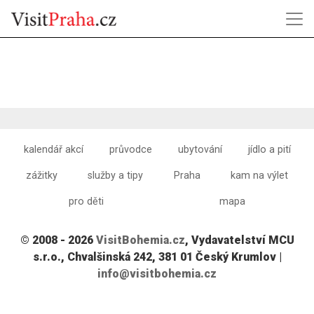
kalendář akcí
průvodce
ubytování
jídlo a pití
zážitky
služby a tipy
Praha
kam na výlet
pro děti
mapa
© 2008 - 2026
VisitBohemia.cz
, Vydavatelství MCU
s.r.o., Chvalšinská 242, 381 01 Český Krumlov |
info@visitbohemia.cz