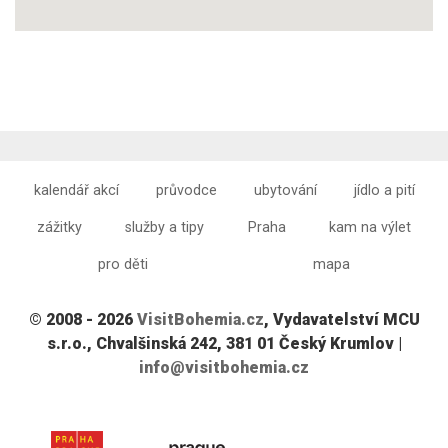
kalendář akcí
průvodce
ubytování
jídlo a pití
zážitky
služby a tipy
Praha
kam na výlet
pro děti
mapa
© 2008 - 2026
VisitBohemia.cz
, Vydavatelství MCU
s.r.o., Chvalšinská 242, 381 01 Český Krumlov |
info@visitbohemia.cz