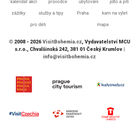
kalendář akcí
průvodce
ubytování
jídlo a pití
zážitky
služby a tipy
Praha
kam na výlet
pro děti
mapa
© 2008 - 2026
VisitBohemia.cz
, Vydavatelství MCU
s.r.o., Chvalšinská 242, 381 01 Český Krumlov |
info@visitbohemia.cz