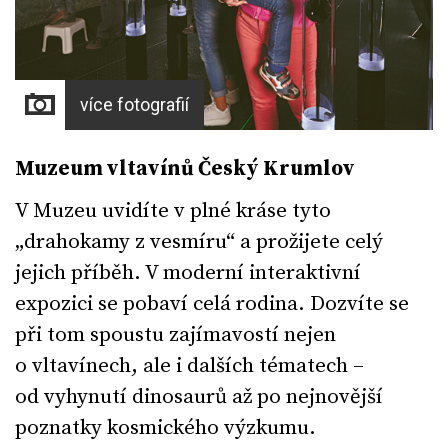
více fotografií
Muzeum vltavínů Český Krumlov
V Muzeu uvidíte v plné kráse tyto
„drahokamy z vesmíru“ a prožijete celý
jejich příběh. V moderní interaktivní
expozici se pobaví celá rodina. Dozvíte se
při tom spoustu zajímavostí nejen
o vltavínech, ale i dalších tématech –
od vyhynutí dinosaurů až po nejnovější
poznatky kosmického výzkumu.