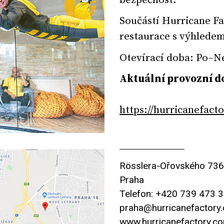
bezpečnost.
Součástí Hurricane Fa
restaurace s výhlede
Otevírací doba: Po–Ne
Aktuální provozní do
https://hurricanefact
Rösslera-Ořovského 736
Praha
Telefon: +420 739 473 
praha@hurricanefactory
www.hurricanefactory.c