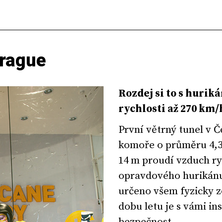
Prague
Rozdej si to s huriká
rychlosti až 270 km/
První větrný tunel v Č
komoře o průměru 4,3
14 m proudí vzduch ryc
opravdového hurikánu
určeno všem fyzicky z
dobu letu je s vámi ins