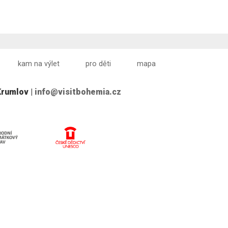
kam na výlet
pro děti
mapa
Krumlov |
info@visitbohemia.cz