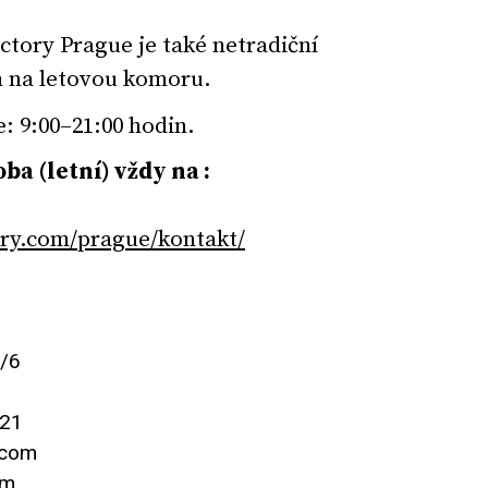
ctory Prague je také netradiční
m na letovou komoru.
: 9:00–21:00 hodin.
ba (letní) vždy na :
ory.com/prague/kontakt/
/6
321
.com
om