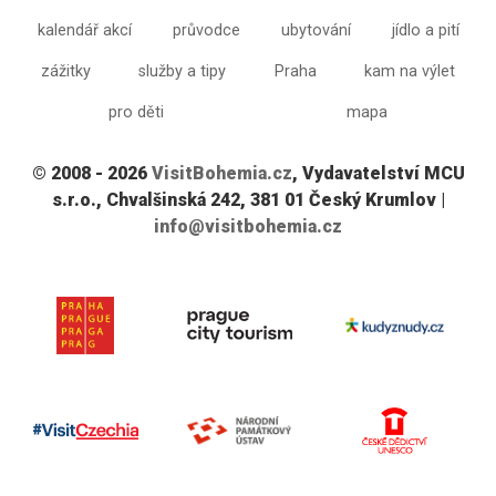
kalendář akcí
průvodce
ubytování
jídlo a pití
zážitky
služby a tipy
Praha
kam na výlet
pro děti
mapa
© 2008 - 2026
VisitBohemia.cz
, Vydavatelství MCU
s.r.o., Chvalšinská 242, 381 01 Český Krumlov |
info@visitbohemia.cz