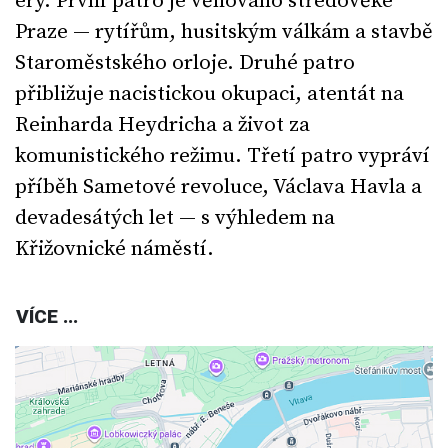
éry. První patro je věnováno středověké
Praze — rytířům, husitským válkám a stavbě
Staroměstského orloje. Druhé patro
přibližuje nacistickou okupaci, atentát na
Reinharda Heydricha a život za
komunistického režimu. Třetí patro vypráví
příběh Sametové revoluce, Václava Havla a
devadesátých let — s výhledem na
Křižovnické náměstí.
VÍCE ...