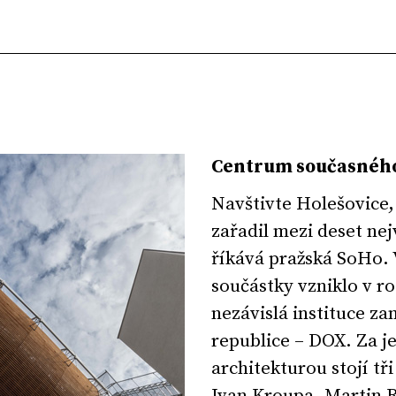
Centrum současnéh
Navštivte Holešovice,
zařadil mezi deset nej
říkává pražská SoHo. 
součástky vzniklo v r
nezávislá instituce z
republice – DOX. Za 
architekturou stojí tř