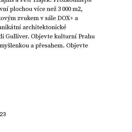
ajniš a Petr Hájek. Prozkoumejte
vní plochou více než 3 000 m2,
čkovým zvukem v sále DOX+ a
unikátní architektonické
i Gulliver. Objevte kulturní Prahu
s myšlenkou a přesahem. Objevte
123