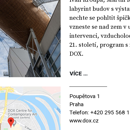
Ivan Kroupa, Martin R
labyrint budov s výsta
nechte se pohltit špi
vzneste se nad zem v 
intervenci, vzducholod
21. století, program 
DOX.
VÍCE ...
Poupětova 1
Praha
Telefon: +420 295 568 
www.dox.cz