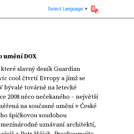
Select Language
▼
o umění DOX
 které slavný deník Guardian
víc cool čtvrtí Evropy a jimž se
V bývalé továrně na letecké
oce 2008 něco nečekaného – největší
aměřená na současné umění v České
jeho špičkovou soudobou
i mezinárodně uznávaní architekti,