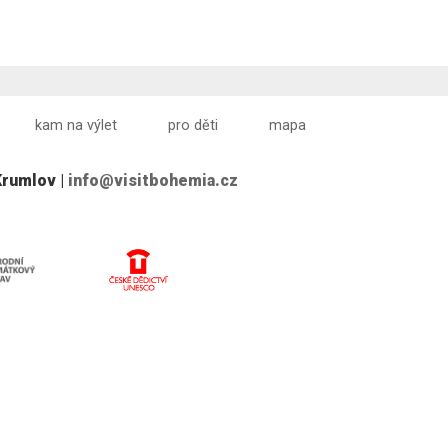
kam na výlet
pro děti
mapa
Krumlov |
info@visitbohemia.cz