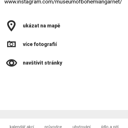
www.instagram.com/museumofbohemiangarnet/
ukázat na mapě
více fotografií
navštívit stránky
kalendář akcí
průvodce
ubytování
jídlo a pití