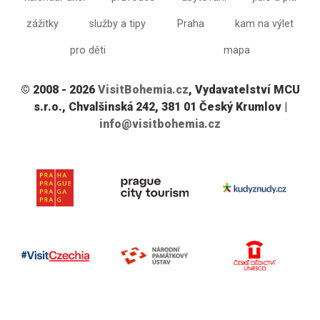
zážitky
služby a tipy
Praha
kam na výlet
pro děti
mapa
© 2008 - 2026
VisitBohemia.cz
, Vydavatelství MCU
s.r.o., Chvalšinská 242, 381 01 Český Krumlov |
info@visitbohemia.cz