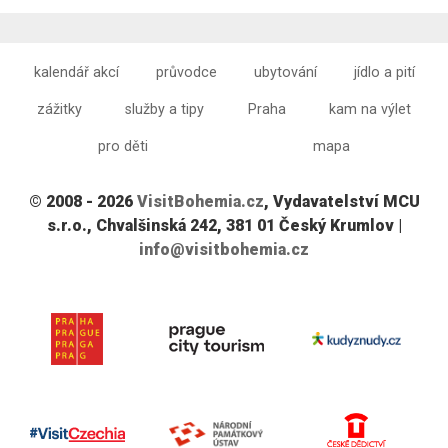
kalendář akcí
průvodce
ubytování
jídlo a pití
zážitky
služby a tipy
Praha
kam na výlet
pro děti
mapa
© 2008 - 2026
VisitBohemia.cz
, Vydavatelství MCU
s.r.o., Chvalšinská 242, 381 01 Český Krumlov |
info@visitbohemia.cz