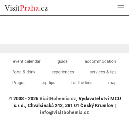
event calendar
guide
accommodation
food & drink
experiences
services & tips
Prague
trip tips
for the kids
map
© 2008 - 2026
VisitBohemia.cz
, Vydavatelství MCU
s.r.o., Chvalšinská 242, 381 01 Český Krumlov |
info@visitbohemia.cz