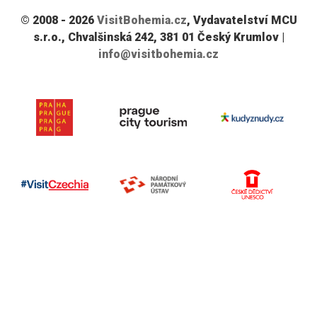
© 2008 - 2026
VisitBohemia.cz
, Vydavatelství MCU
s.r.o., Chvalšinská 242, 381 01 Český Krumlov |
info@visitbohemia.cz