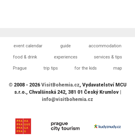
event calendar
guide
accommodation
food & drink
experiences
services & tips
Prague
trip tips
for the kids
map
© 2008 - 2026
VisitBohemia.cz
, Vydavatelství MCU
s.r.o., Chvalšinská 242, 381 01 Český Krumlov |
info@visitbohemia.cz