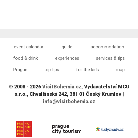
event calendar
guide
accommodation
food & drink
experiences
services & tips
Prague
trip tips
for the kids
map
© 2008 - 2026
VisitBohemia.cz
, Vydavatelství MCU
s.r.o., Chvalšinská 242, 381 01 Český Krumlov |
info@visitbohemia.cz