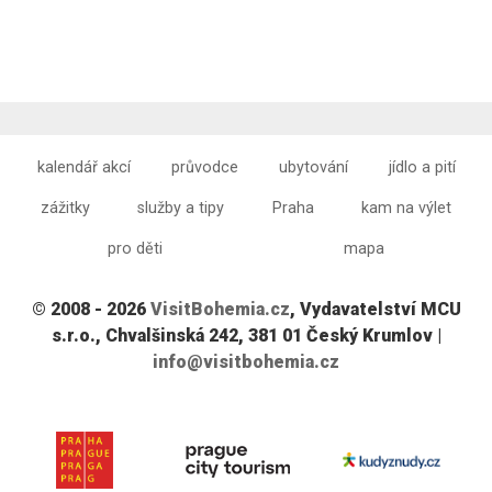
kalendář akcí
průvodce
ubytování
jídlo a pití
zážitky
služby a tipy
Praha
kam na výlet
pro děti
mapa
© 2008 - 2026
VisitBohemia.cz
, Vydavatelství MCU
s.r.o., Chvalšinská 242, 381 01 Český Krumlov |
info@visitbohemia.cz