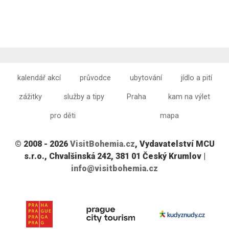
kalendář akcí
průvodce
ubytování
jídlo a pití
zážitky
služby a tipy
Praha
kam na výlet
pro děti
mapa
© 2008 - 2026
VisitBohemia.cz
, Vydavatelství MCU
s.r.o., Chvalšinská 242, 381 01 Český Krumlov |
info@visitbohemia.cz