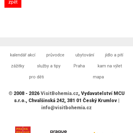
zpět
kalendář akcí
průvodce
ubytování
jídlo a pití
zážitky
služby a tipy
Praha
kam na výlet
pro děti
mapa
© 2008 - 2026
VisitBohemia.cz
, Vydavatelství MCU
s.r.o., Chvalšinská 242, 381 01 Český Krumlov |
info@visitbohemia.cz