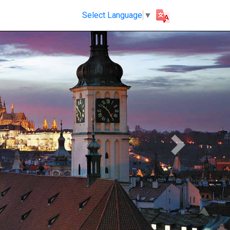
Select Language
▼
Next