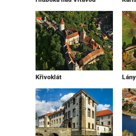
Křivoklát
Lány