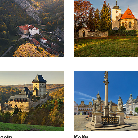
štejn
Kolín