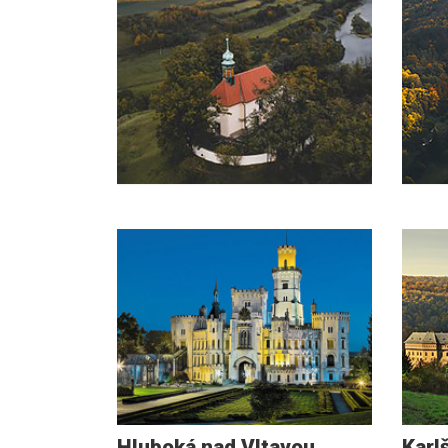
Hluboká nad Vltavou
Karl