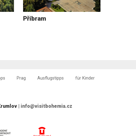
Příbram
pps
Prag
Ausflugstipps
für Kinder
Krumlov |
info@visitbohemia.cz