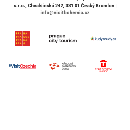
s.r.o., Chvalšinská 242, 381 01 Český Krumlov |
info@visitbohemia.cz