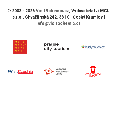
© 2008 - 2026
VisitBohemia.cz
, Vydavatelství MCU
s.r.o., Chvalšinská 242, 381 01 Český Krumlov |
info@visitbohemia.cz