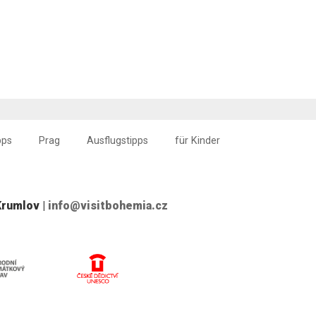
pps
Prag
Ausflugstipps
für Kinder
Krumlov |
info@visitbohemia.cz