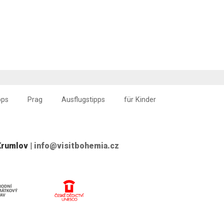
pps
Prag
Ausflugstipps
für Kinder
Krumlov |
info@visitbohemia.cz